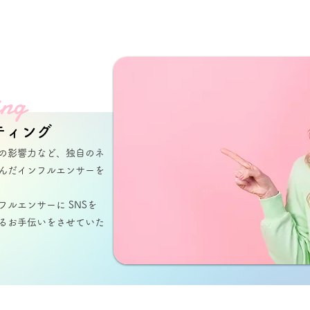
ing
ティング
での影響力など、独自のネ
んだイ​ンフルエンサーを
ルエンサーに SNSを
るお手​伝いをさせていた