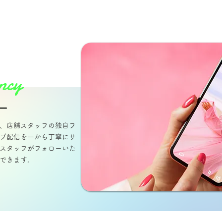
ency
ー
ん、店舗スタッフの独自フ
ブ配​信を一から丁寧にサ
スタッフがフ​ォローいた
ができます。