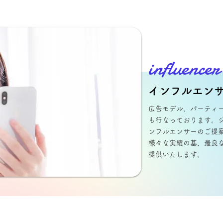
influencer
インフルエン
広告モデル、パーティー
も行なってお​ります。
ンフルエンサーのご提​
様々な実績の​基、最良
提供いたします。